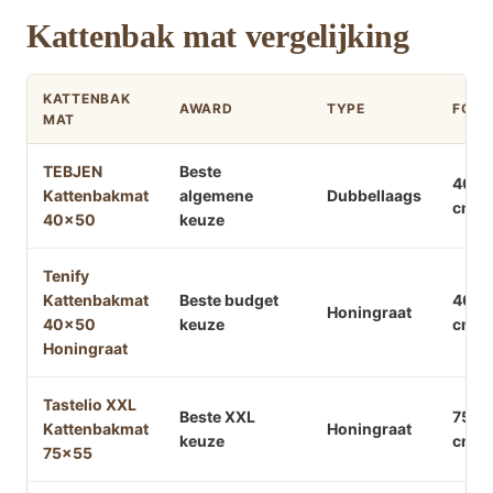
Kattenbak mat vergelijking
KATTENBAK
AWARD
TYPE
FOR
MAT
TEBJEN
Beste
40×
Kattenbakmat
algemene
Dubbellaags
cm
40×50
keuze
Tenify
Kattenbakmat
Beste budget
40×
Honingraat
40×50
keuze
cm
Honingraat
Tastelio XXL
Beste XXL
75×5
Kattenbakmat
Honingraat
keuze
cm
75×55