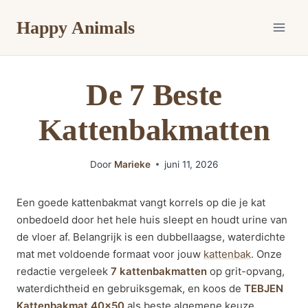
Doorgaan
Happy Animals
naar
inhoud
De 7 Beste
Kattenbakmatten
Door
Marieke
juni 11, 2026
Een goede kattenbakmat vangt korrels op die je kat
onbedoeld door het hele huis sleept en houdt urine van
de vloer af. Belangrijk is een dubbellaagse, waterdichte
mat met voldoende formaat voor jouw
kattenbak
. Onze
redactie vergeleek
7 kattenbakmatten
op grit-opvang,
waterdichtheid en gebruiksgemak, en koos de
TEBJEN
Kattenbakmat 40×50
als beste algemene keuze.