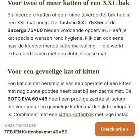
Voor twee of meer katten of een XXL bak
Bij meerdere katten of een ruime (overdekte) bak heb je
een XXL mat nodig. De
Tastelio XXL 75×55
of de
Bazerga 75×60
bieden voldoende oppervlak. Heeft je
kat speciale wensen rond hygiene, kijk dan ook eens
naar de
klontvormende kattenbakvulling
— die werkt
extra goed samen met een dubbellaagse mat.
Voor een gevoelige kat of kitten
Een kat die net hersteld is van een operatie of een kitten
met nog dunne pootjes heeft baat bij een zachte mat. De
BOTC EVA 60×45
heeft een prettige zachte structuur
die voor jonge en gevoelige katten makkelijk te belopen
is. Combineer met een
kitten kattenbak
met lage instap
voor de allerjongste.
ONZE TOPKEUZE
Check prijs
TEBJEN Kattenbakmat 40×50