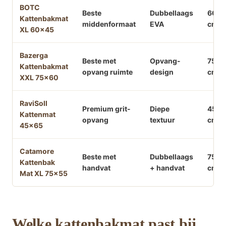
BOTC
Beste
Dubbellaags
60×
Kattenbakmat
middenformaat
EVA
cm
XL 60×45
Bazerga
Beste met
Opvang-
75×6
Kattenbakmat
opvang ruimte
design
cm
XXL 75×60
RaviSoll
Premium grit-
Diepe
45×6
Kattenmat
opvang
textuur
cm
45×65
Catamore
Beste met
Dubbellaags
75×5
Kattenbak
handvat
+ handvat
cm
Mat XL 75×55
Welke kattenbakmat past bij