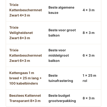
Trixie
Beste algemene
Kattenbeschermnet
4 x 3 m
keuze
Zwart 4×3 m
Trixie
Beste voor groot
Veiligheidsnet
8 x 3 m
balkon
Zwart 8×3 m
Trixie
Beste voor
Kattenbeschermnet
middelgroot
6 x 3 m
Zwart 6×3 m
balkon
Kattengaas 1 m
Beste
1 x 25 m
breed × 25 m lang +
tuinafrastering
rol
100 kabelbinders
Beeztees Kattennet
Beste budget
8 x 3 m
Transparant 8×3 m
grootverpakking