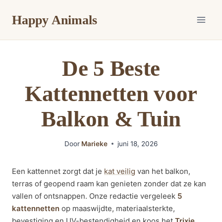
Doorgaan
Happy Animals
naar
inhoud
De 5 Beste
Kattennetten voor
Balkon & Tuin
Door
Marieke
juni 18, 2026
Een kattennet zorgt dat je
kat veilig
van het balkon,
terras of geopend raam kan genieten zonder dat ze kan
vallen of ontsnappen. Onze redactie vergeleek
5
kattennetten
op maaswijdte, materiaalsterkte,
bevestiging en UV-bestendigheid en koos het
Trixie