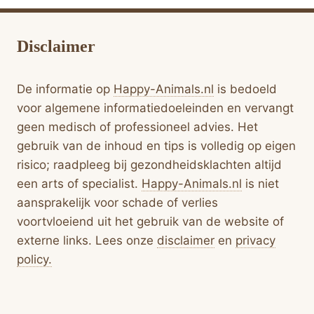
BESTE
BELONINGSTASJES
VOOR
Disclaimer
JE
HOND
VAN
De informatie op
Happy-Animals.nl
is bedoeld
2026
voor algemene informatiedoeleinden en vervangt
geen medisch of professioneel advies. Het
gebruik van de inhoud en tips is volledig op eigen
risico; raadpleeg bij gezondheidsklachten altijd
een arts of specialist.
Happy-Animals.nl
is niet
aansprakelijk voor schade of verlies
voortvloeiend uit het gebruik van de website of
externe links. Lees onze
disclaimer
en
privacy
policy.