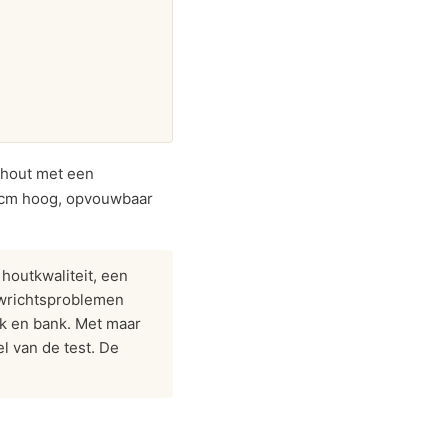
nhout met een
53 cm hoog, opvouwbaar
houtkwaliteit, een
ewrichtsproblemen
nk en bank. Met maar
l van de test. De