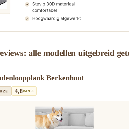
Stevig 30D materiaal —
comfortabel
Hoogwaardig afgewerkt
views: alle modellen uitgebreid get
ndenloopplank Berkenhout
4,8
EUZE
VAN 5