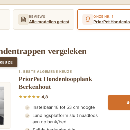
REVIEWS
ONZE NR. 1
Alle modellen getest
PriorPet Hondenl
ondentrappen vergeleken
 KEUZE
1. BESTE ALGEMENE KEUZE
PriorPet Hondenloopplank
Berkenhout
4,8
B
Instelbaar 18 tot 53 cm hoogte
Landingsplatform sluit naadloos
aan op bank/bed
Solide berkenhout in