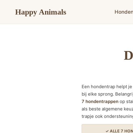
Doorgaan
Happy Animals
naar
Honde
inhoud
D
Een hondentrap helpt je 
bij elke sprong. Belangri
7 hondentrappen
op sta
als beste algemene keuz
trapje ook ondersteunin
✓ ALLE 7 HO