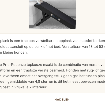
lank is een traploos verstelbare loopplank van massief berke
adloos aansluit op de bank of het bed. Verstelbaar van 18 tot 
en kleine honden.
e PriorPet onze topkeuze maakt is de combinatie van massieve 
atform en een traploze verstelbaarheid. Honden met rug- of g
el overheen omdat het overgangsstuk geen gat laat tussen pla
n een gemiddelde van 4,8 sterren is dit het meest bewezen mode
past in vrijwel elk interieur.
NADELEN