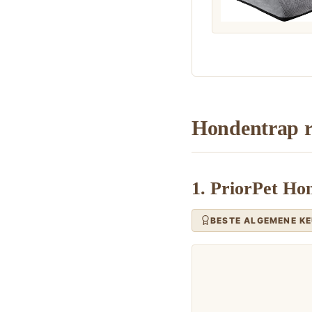
Hondentrap re
1. PriorPet Ho
BESTE ALGEMENE K