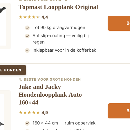
Topmast Loopplank Original
4,4
B
Tot 90 kg draagvermogen
Antislip-coating — veilig bij
regen
Inklapbaar voor in de kofferbak
TE HONDEN
4. BESTE VOOR GROTE HONDEN
Jake and Jacky
Hondenloopplank Auto
160×44
B
4,9
160 x 44 cm — ruim oppervlak