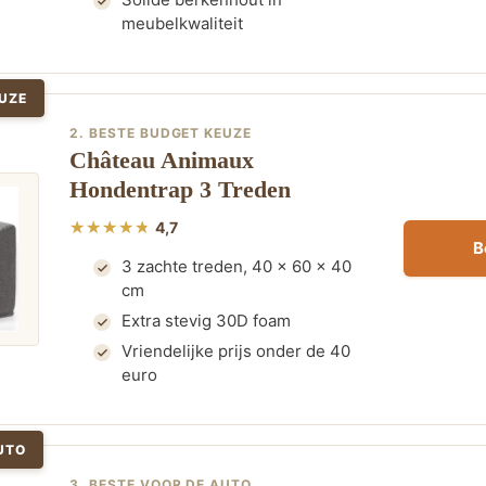
meubelkwaliteit
UZE
2. BESTE BUDGET KEUZE
Château Animaux
Hondentrap 3 Treden
4,7
B
3 zachte treden, 40 x 60 x 40
cm
Extra stevig 30D foam
Vriendelijke prijs onder de 40
euro
UTO
3. BESTE VOOR DE AUTO