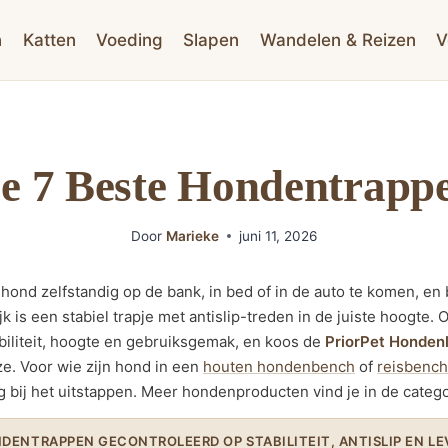
n
Katten
Voeding
Slapen
Wandelen & Reizen
V
e 7 Beste Hondentrapp
Door
Marieke
juni 11, 2026
hond zelfstandig op de bank, in bed of in de auto te komen, en
jk is een stabiel trapje met antislip-treden in de juiste hoogte.
biliteit, hoogte en gebruiksgemak, en koos de
PriorPet Honden
e. Voor wie zijn hond in een
houten hondenbench
of
reisbench
g bij het uitstappen. Meer hondenproducten vind je in de categ
NDENTRAPPEN GECONTROLEERD OP STABILITEIT, ANTISLIP EN L