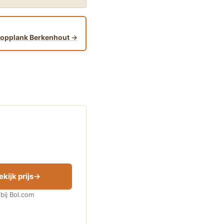
oopplank Berkenhout
ekijk prijs
bij Bol.com