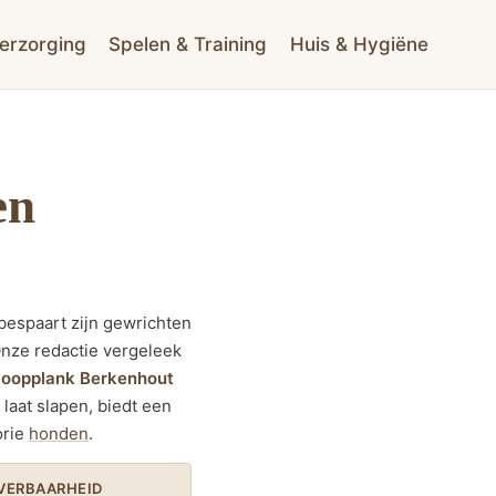
erzorging
Spelen & Training
Huis & Hygiëne
en
 bespaart zijn gewrichten
 Onze redactie vergeleek
loopplank Berkenhout
laat slapen, biedt een
orie
honden
.
EVERBAARHEID