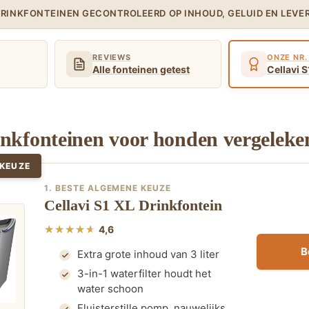
 DRINKFONTEINEN GECONTROLEERD OP INHOUD, GELUID EN LEVE
REVIEWS
ONZE NR.
Alle fonteinen getest
Cellavi S
inkfonteinen voor honden vergeleke
 KEUZE
1. BESTE ALGEMENE KEUZE
Cellavi S1 XL Drinkfontein
4,6
B
Extra grote inhoud van 3 liter
3-in-1 waterfilter houdt het
water schoon
Fluisterstille pomp, nauwelijks