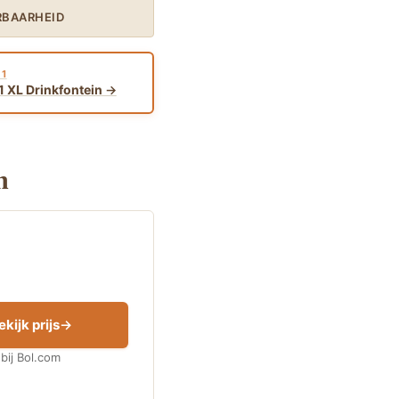
RBAARHEID
 1
1 XL Drinkfontein
n
ekijk prijs
bij Bol.com