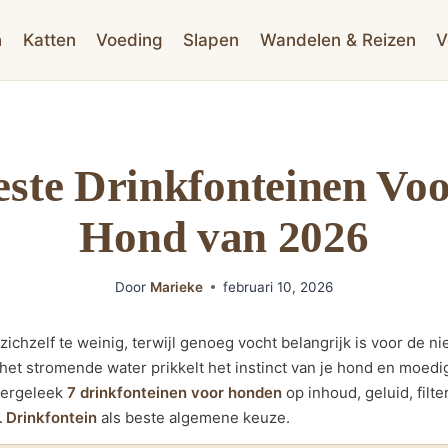
n
Katten
Voeding
Slapen
Wandelen & Reizen
V
este Drinkfonteinen Vo
Hond van 2026
Door
Marieke
februari 10, 2026
zichzelf te weinig, terwijl genoeg vocht belangrijk is voor de n
: het stromende water prikkelt het instinct van je hond en moed
vergeleek
7 drinkfonteinen voor honden
op inhoud, geluid, filt
L Drinkfontein
als beste algemene keuze.