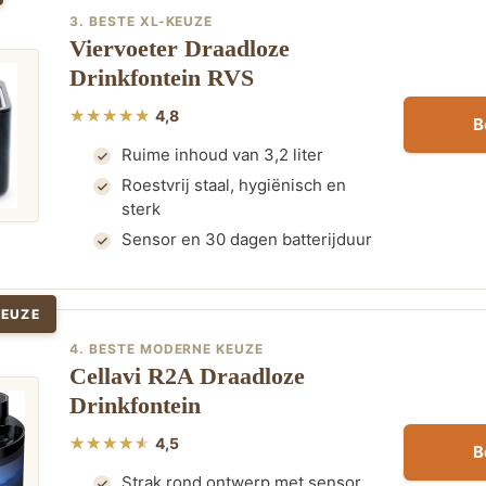
3. BESTE XL-KEUZE
Viervoeter Draadloze
Drinkfontein RVS
4,8
B
Ruime inhoud van 3,2 liter
Roestvrij staal, hygiënisch en
sterk
Sensor en 30 dagen batterijduur
KEUZE
4. BESTE MODERNE KEUZE
Cellavi R2A Draadloze
Drinkfontein
4,5
B
Strak rond ontwerp met sensor