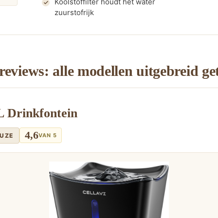
Koolstoffilter houdt het water
zuurstofrijk
reviews: alle modellen uitgebreid ge
L Drinkfontein
4,6
EUZE
VAN 5