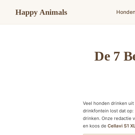
Doorgaan
Happy Animals
naar
Honde
inhoud
De 7 B
Veel honden drinken uit 
drinkfontein lost dat op
drinken. Onze redactie 
en koos de
Cellavi S1 X