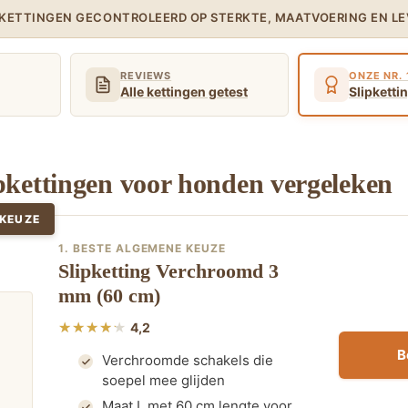
IPKETTINGEN GECONTROLEERD OP STERKTE, MAATVOERING EN L
REVIEWS
ONZE NR. 
Alle kettingen getest
Slipkett
ipkettingen voor honden vergeleken
 KEUZE
1. BESTE ALGEMENE KEUZE
Slipketting Verchroomd 3
mm (60 cm)
4,2
B
Verchroomde schakels die
soepel mee glijden
Maat L met 60 cm lengte voor