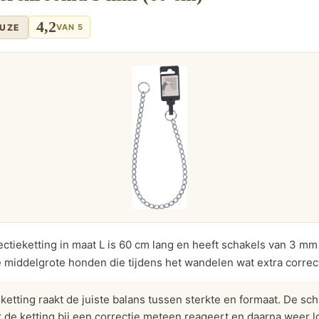
4,2
EUZE
VAN 5
tieketting in maat L is 60 cm lang en heeft schakels van 3 mm 
 middelgrote honden die tijdens het wandelen wat extra correc
etting raakt de juiste balans tussen sterkte en formaat. De sch
 de ketting bij een correctie meteen reageert en daarna weer l