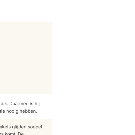
dik. Daarmee is hij
tie nodig hebben.
akels glijden soepel
os komt. De