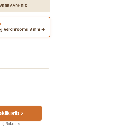
EVERBAARHEID
1
ing Verchroomd 3 mm
ekijk prijs
bij Bol.com