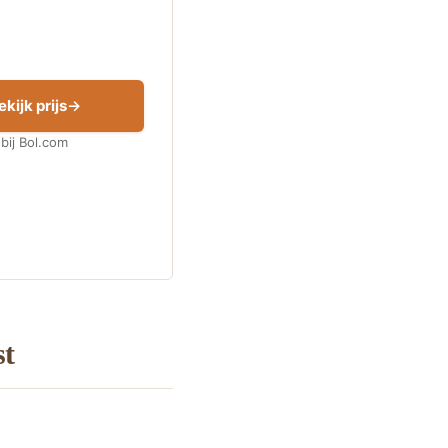
ekijk prijs
bij Bol.com
st