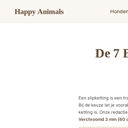
Doorgaan
Happy Animals
naar
Honde
inhoud
De 7 
Een slipketting is een t
Bij de keuze let je voor
ketting is. Onze redacti
Verchroomd 3 mm (60 