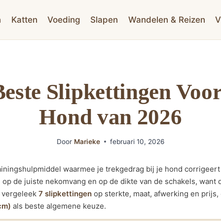
n
Katten
Voeding
Slapen
Wandelen & Reizen
V
Beste Slipkettingen Voo
Hond van 2026
Door
Marieke
februari 10, 2026
rainingshulpmiddel waarmee je trekgedrag bij je hond corrigeert
al op de juiste nekomvang en op de dikte van de schakels, want 
e vergeleek
7 slipkettingen
op sterkte, maat, afwerking en prijs
cm)
als beste algemene keuze.