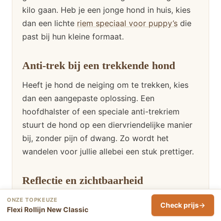
kilo gaan. Heb je een jonge hond in huis, kies
dan een lichte
riem speciaal voor puppy’s
die
past bij hun kleine formaat.
Anti-trek bij een trekkende hond
Heeft je hond de neiging om te trekken, kies
dan een aangepaste oplossing. Een
hoofdhalster of een speciale anti-trekriem
stuurt de hond op een diervriendelijke manier
bij, zonder pijn of dwang. Zo wordt het
wandelen voor jullie allebei een stuk prettiger.
Reflectie en zichtbaarheid
Niet elke lijn is reflecterend, maar in het
ONZE TOPKEUZE
Check prijs
Flexi Rollijn New Classic
donker is dat erg handig. Loop je vaak ’s