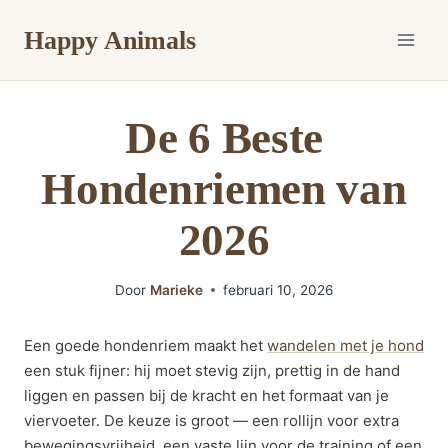
Doorgaan
Happy Animals
naar
inhoud
De 6 Beste
Hondenriemen van
2026
Door
Marieke
februari 10, 2026
Een goede hondenriem maakt het
wandelen met je hond
een stuk fijner: hij moet stevig zijn, prettig in de hand
liggen en passen bij de kracht en het formaat van je
viervoeter. De keuze is groot — een rollijn voor extra
bewegingsvrijheid, een vaste lijn voor de training of een