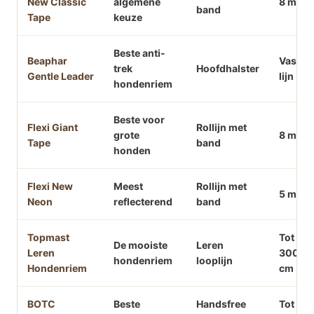
New Classic
algemene
8 mete
band
Tape
keuze
Beste anti-
Beaphar
Vaste
trek
Hoofdhalster
Gentle Leader
lijn
hondenriem
Beste voor
Flexi Giant
Rollijn met
grote
8 mete
Tape
band
honden
Flexi New
Meest
Rollijn met
5 mete
Neon
reflecterend
band
Topmast
Tot
De mooiste
Leren
Leren
300
hondenriem
looplijn
Hondenriem
cm
BOTC
Beste
Handsfree
Tot 170