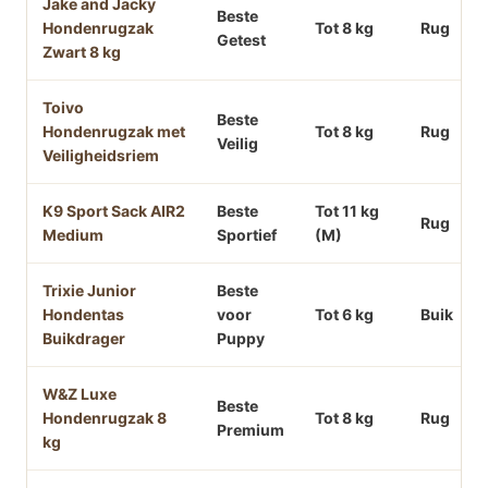
Jake and Jacky
Beste
Hondenrugzak
Tot 8 kg
Rug
Getest
Zwart 8 kg
Toivo
Beste
Hondenrugzak met
Tot 8 kg
Rug
Veilig
Veiligheidsriem
K9 Sport Sack AIR2
Beste
Tot 11 kg
Rug
Medium
Sportief
(M)
Trixie Junior
Beste
Hondentas
voor
Tot 6 kg
Buik
Buikdrager
Puppy
W&Z Luxe
Beste
Hondenrugzak 8
Tot 8 kg
Rug
Premium
kg