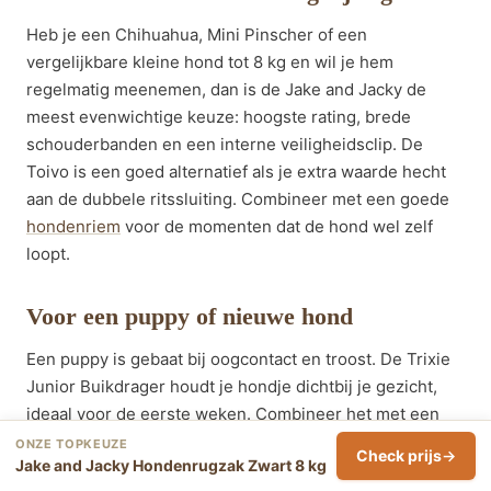
Heb je een Chihuahua, Mini Pinscher of een
vergelijkbare kleine hond tot 8 kg en wil je hem
regelmatig meenemen, dan is de Jake and Jacky de
meest evenwichtige keuze: hoogste rating, brede
schouderbanden en een interne veiligheidsclip. De
Toivo is een goed alternatief als je extra waarde hecht
aan de dubbele ritssluiting. Combineer met een goede
hondenriem
voor de momenten dat de hond wel zelf
loopt.
Voor een puppy of nieuwe hond
Een puppy is gebaat bij oogcontact en troost. De Trixie
Junior Buikdrager houdt je hondje dichtbij je gezicht,
ideaal voor de eerste weken. Combineer het met een
puppy-riem
voor korte stukjes oefenen op de grond.
ONZE TOPKEUZE
Check prijs
Jake and Jacky Hondenrugzak Zwart 8 kg