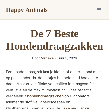
Doorgaan
Happy Animals
naar
inhoud
De 7 Beste
Hondendraagzakken
Door
Marieke
juni 4, 2026
Een hondendraagzak laat je kleine of oudere hond mee
op pad zonder dat de pootjes het hele eind hoeven te
doen. Maar er zijn flinke verschillen in draagcomfort,
ventilatie en de maximumbelasting. Onze redactie
vergeleek
7 hondendraagzakken
op rugcomfort,
ademende stof, veiligheidsgespen en
klantbeoordelingen, en koos de
Jake and Jacky