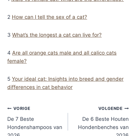
2
How can I tell the sex of a cat?
3
What’s the longest a cat can live for?
4
Are all orange cats male and all calico cats
female?
5
Your ideal cat: Insights into breed and gender
differences in cat behavior
Bericht
VORIGE
VOLGENDE
De 7 Beste
De 6 Beste Houten
navigatie
Hondenshampoos van
Hondenbenches van
2026
2026