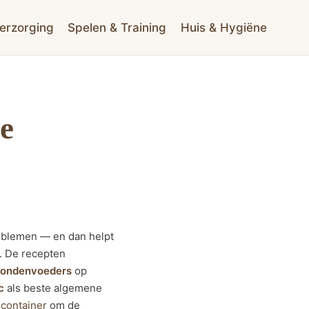
erzorging
Spelen & Training
Huis & Hygiëne
e
roblemen — en dan helpt
. De recepten
hondenvoeders
op
c
als beste algemene
container
om de