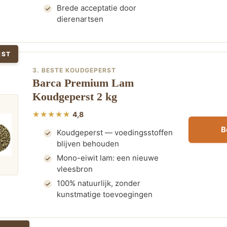
Brede acceptatie door
dierenartsen
RST
3. BESTE KOUDGEPERST
Barca Premium Lam
Koudgeperst 2 kg
4,8
B
Koudgeperst — voedingsstoffen
blijven behouden
Mono-eiwit lam: een nieuwe
vleesbron
100% natuurlijk, zonder
kunstmatige toevoegingen