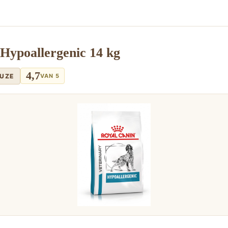
 Hypoallergenic 14 kg
4,7
EUZE
VAN 5