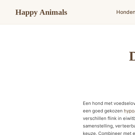
Doorgaan
Happy Animals
naar
Honde
inhoud
Een hond met voedselove
een goed gekozen
hypo
verschillen flink in eiwi
samenstelling, verteerba
keuze. Combineer met e