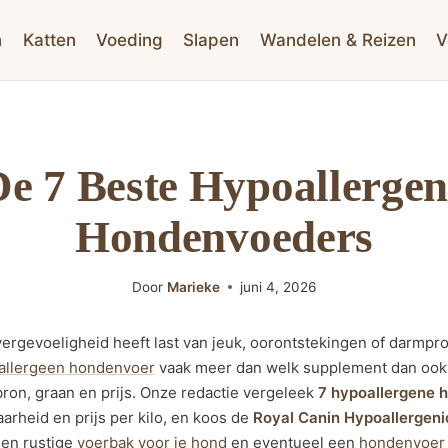
n
Katten
Voeding
Slapen
Wandelen & Reizen
V
De 7 Beste Hypoallergen
Hondenvoeders
Door
Marieke
juni 4, 2026
rgevoeligheid heeft last van jeuk, oorontstekingen of darmp
allergeen hondenvoer
vaak meer dan welk supplement dan ook
tbron, graan en prijs. Onze redactie vergeleek
7 hypoallergene 
arheid en prijs per kilo, en koos de
Royal Canin Hypoallergeni
en rustige
voerbak voor je hond
en eventueel een
hondenvoer 