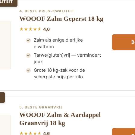
LITEIT
4. BESTE PRIJS-KWALITEIT
WOOOF Zalm Geperst 18 kg
4,6
Zalm als enige dierlijke
B
eiwitbron
Tarwe(gluten)vrij — vermindert
jeuk
Grote 18 kg-zak voor de
scherpste prijs per kilo
J
5. BESTE GRAANVRIJ
WOOOF Zalm & Aardappel
Graanvrij 18 kg
4,6