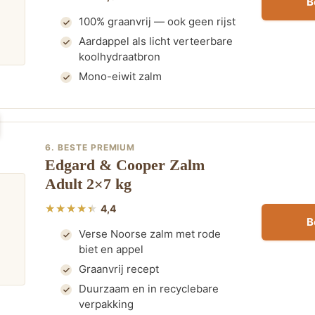
B
100% graanvrij — ook geen rijst
Aardappel als licht verteerbare
koolhydraatbron
Mono-eiwit zalm
6. BESTE PREMIUM
Edgard & Cooper Zalm
Adult 2×7 kg
4,4
B
Verse Noorse zalm met rode
biet en appel
Graanvrij recept
Duurzaam en in recyclebare
verpakking