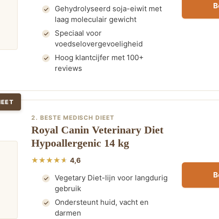
B
Gehydrolyseerd soja-eiwit met
laag moleculair gewicht
Speciaal voor
voedselovergevoeligheid
Hoog klantcijfer met 100+
reviews
IEET
2. BESTE MEDISCH DIEET
Royal Canin Veterinary Diet
Hypoallergenic 14 kg
4,6
B
Vegetary Diet-lijn voor langdurig
gebruik
Ondersteunt huid, vacht en
darmen