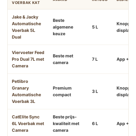
VOERBAK KAT
Jake & Jacky
Beste
Automatische
Knoppen
algemene
5 L
Voerbak 5L
display
keuze
Dual
Viervoeter Feed
Beste met
Pro Dual 7L met
7 L
App + Wi
camera
Camera
Petlibro
Granary
Premium
Knoppen
3 L
Automatische
compact
display
Voerbak 3L
CatElite Sync
Beste prijs-
6L Voerbak met
kwaliteit met
6 L
App + Wi
Camera
camera