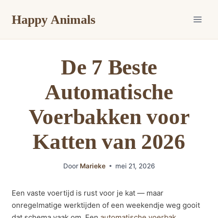
Doorgaan
Happy Animals
naar
inhoud
De 7 Beste
Automatische
Voerbakken voor
Katten van 2026
Door
Marieke
mei 21, 2026
Een vaste voertijd is rust voor je kat — maar
onregelmatige werktijden of een weekendje weg gooit
dat schema vaak om. Een
automatische voerbak