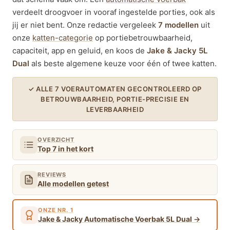
verdeelt droogvoer in vooraf ingestelde porties, ook als
jij er niet bent. Onze redactie vergeleek
7 modellen
uit
onze
katten-categorie
op portiebetrouwbaarheid,
capaciteit, app en geluid, en koos de
Jake & Jacky 5L
Dual
als beste algemene keuze voor één of twee katten.
✓ ALLE 7 VOERAUTOMATEN GECONTROLEERD OP
BETROUWBAARHEID, PORTIE-PRECISIE EN
LEVERBAARHEID
OVERZICHT
Top 7 in het kort
REVIEWS
Alle modellen getest
ONZE NR. 1
Jake & Jacky Automatische Voerbak 5L Dual