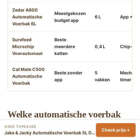
Zedar A600
Meestgekozen
Automatische
6 L
App + Wi
budget app
Voerbak 6L
Surefeed
Beste
Microchip
meerdere
0,4 L
Chip-sen
Voerautomaat
katten
Cat Mate C500
Beste zonder
5
Mechani
Automatische
app
vakken
timer
Voerbak
Welke automatische voerbak
past bij jouw kat?
ONZE TOPKEUZE
Check prijs
Jake & Jacky Automatische Voerbak 5L Dual